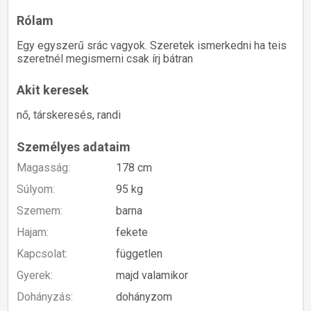
Rólam
Egy egyszerű srác vagyok. Szeretek ismerkedni ha teis
szeretnél megismerni csak írj bátran
Akit keresek
nő, társkeresés, randi
Személyes adataim
Magasság:
178 cm
Súlyom:
95 kg
Szemem:
barna
Hajam:
fekete
Kapcsolat:
független
Gyerek:
majd valamikor
Dohányzás:
dohányzom