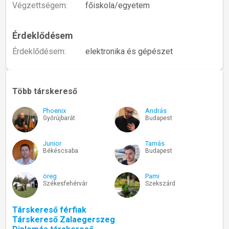
Végzettségem:
főiskola/egyetem
Érdeklődésem
Érdeklődésem:
elektronika és gépészet
Több társkereső
Phoenix
András
Győrújbarát
Budapest
Junior
Tamás
Békéscsaba
Budapest
öreg
Pami
Székesfehérvár
Szekszárd
Társkereső férfiak
Társkereső Zalaegerszeg