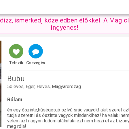
ndizz, ismerkedj közeledben élőkkel. A Magicl
ingyenes!
Tetszik
Csevegés
Bubu
50 éves, Eger, Heves, Magyarország
Rólam
én egy őszinte,hűséges,jó szívű srác vagyok! akit szeret az
tudja szeretni és őszinte vagyok mindenkihez! ha valaki ne
velem azt nagyon tudom utálni!aki ezt nem hiszi el az bizo
meg róla!