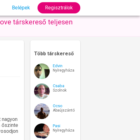
Belépek
Regisztrálok
ove társkereső teljesen
Több társkereső
Edvin
Nyíregyháza
Csaba
Szolnok
Ocso
Abaújszántó
t nagyon
m őszinte
Pasi
Nyíregyháza
nyosodjon