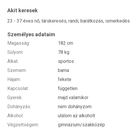
Akit keresek
23 - 37 éves nő, társkeresés, randi, barátkozás, ismerkedés
Személyes adataim
Magasság:
182 cm
Súlyom:
78 kg
Alkat:
sportos
Szemem:
barna
Hajam:
fekete
Kapcsolat:
független
Gyerek:
majd valamikor
Dohányzás:
nem dohányzom
Alkohol:
utálom az alkoholt
Végzettségem:
gimnázium/szakközép