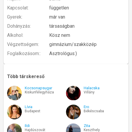
Kapcsolat:
független
Gyerek:
már van
Dohányzás:
társaságban
Alkohol:
Kösz nem
Végzettségem:
gimnázium/szakközép
Foglalkozásom::
Asztrológus:)
Több társkereső
Kocsonapsugar
Halacska
Kiskunfélegyháza
Villány
Lívia
Ero
Budapest
Békéscsaba
Ildi
Zita
Hajdúszovát
Keszthely