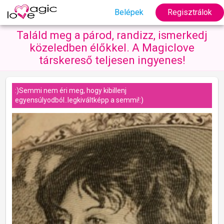
Belépek
Regisztrálok
Találd meg a párod, randizz, ismerkedj
közeledben élőkkel. A Magiclove
társkereső teljesen ingyenes!
:)Semmi nem éri meg, hogy kibillenj
egyensúlyodból..legkiváltképp a semmi!:)