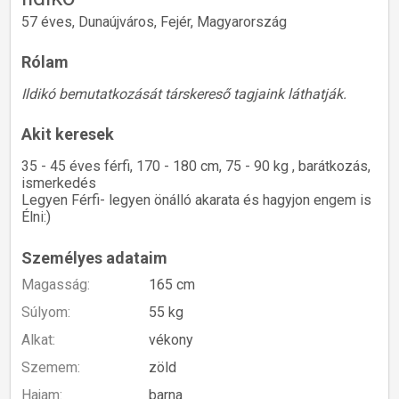
57 éves, Dunaújváros, Fejér, Magyarország
Rólam
Ildikó bemutatkozását társkereső tagjaink láthatják.
Akit keresek
35 - 45 éves férfi, 170 - 180 cm, 75 - 90 kg , barátkozás,
ismerkedés
Legyen Férfi- legyen önálló akarata és hagyjon engem is
Élni:)
Személyes adataim
Magasság:
165 cm
Súlyom:
55 kg
Alkat:
vékony
Szemem:
zöld
Hajam:
barna