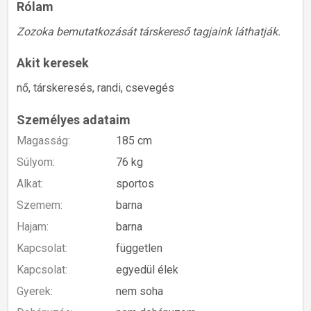
Rólam
Zozoka bemutatkozását társkereső tagjaink láthatják.
Akit keresek
nő, társkeresés, randi, csevegés
Személyes adataim
Magasság:
185 cm
Súlyom:
76 kg
Alkat:
sportos
Szemem:
barna
Hajam:
barna
Kapcsolat:
független
Kapcsolat:
egyedül élek
Gyerek:
nem soha