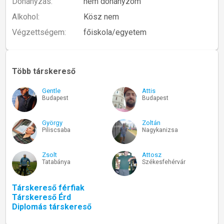
Dohányzás:
nem dohányzom
Alkohol:
Kösz nem
Végzettségem:
főiskola/egyetem
Több társkereső
Gentle
Attis
Budapest
Budapest
György
Zoltán
Piliscsaba
Nagykanizsa
Zsolt
Attosz
Tatabánya
Székesfehérvár
Társkereső férfiak
Társkereső Érd
Diplomás társkereső