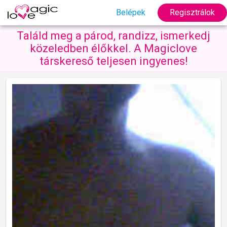
Belépek
Regisztrálok
Találd meg a párod, randizz, ismerkedj
közeledben élőkkel. A Magiclove
társkereső teljesen ingyenes!