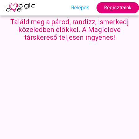
Belépek
Regisztrálok
Találd meg a párod, randizz, ismerkedj
közeledben élőkkel. A Magiclove
társkereső teljesen ingyenes!