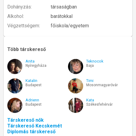
Dohányzás:
társaságban
Alkohol:
barátokkal
Végzettségem:
főiskola/egyetem
Több társkereső
Anita
Teknocok
Nyíregyháza
Baja
Katalin
Timi
Budapest
Mosonmagyaróvár
Adrienn
Kata
Budapest
Székesfehérvár
Társkereső nők
Társkereső Kecskemét
Diplomás társkereső