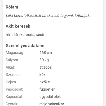
Rólam
Lilla bemutatkozását társkereső tagjaink láthatják.
Akit keresek
férfi, társkeresés, randi
Személyes adataim
Magasság:
168 cm
Súlyom:
30 kg
Alkat:
átlagos
Szemem:
kék
Hajam:
szőke
Kapcsolat:
független
Kapcsolat:
egyedül élek
Gyerek:
majd valamikor