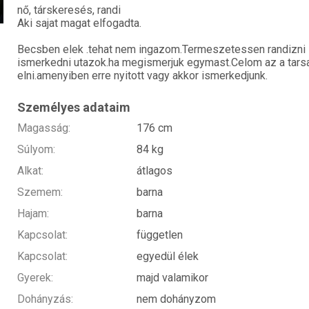
nő, társkeresés, randi
Aki sajat magat elfogadta.
Becsben elek .tehat nem ingazom.Termeszetessen randizni
ismerkedni utazok.ha megismerjuk egymast.Celom az a tars
elni.amenyiben erre nyitott vagy akkor ismerkedjunk.
Személyes adataim
Magasság:
176 cm
Súlyom:
84 kg
Alkat:
átlagos
Szemem:
barna
Hajam:
barna
Kapcsolat:
független
Kapcsolat:
egyedül élek
Gyerek:
majd valamikor
Dohányzás:
nem dohányzom