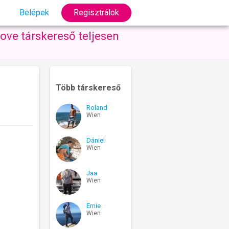
Belépek
Regisztrálok
ove társkereső teljesen
Több társkereső
Roland
Wien
Dániel
Wien
Jaa
Wien
Ernie
Wien