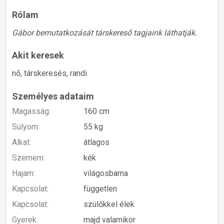
Rólam
Gábor bemutatkozását társkereső tagjaink láthatják.
Akit keresek
nő, társkeresés, randi
Személyes adataim
Magasság:
160 cm
Súlyom:
55 kg
Alkat:
átlagos
Szemem:
kék
Hajam:
világosbarna
Kapcsolat:
független
Kapcsolat:
szülőkkel élek
Gyerek:
majd valamikor