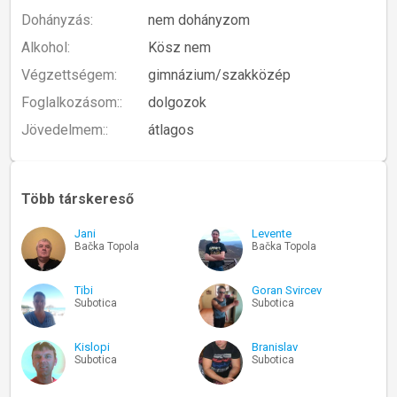
Dohányzás:
nem dohányzom
Alkohol:
Kösz nem
Végzettségem:
gimnázium/szakközép
Foglalkozásom::
dolgozok
Jövedelmem::
átlagos
Több társkereső
Jani
Levente
Bačka Topola
Bačka Topola
Tibi
Goran Svircev
Subotica
Subotica
Kislopi
Branislav
Subotica
Subotica