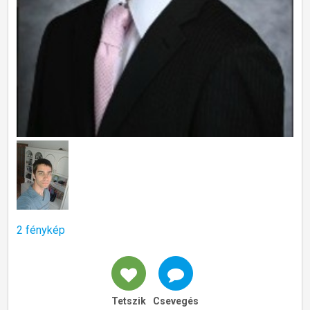
2 fénykép
Tetszik
Csevegés