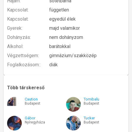
Hajam:
sötétbarna
Kapcsolat:
független
Kapcsolat:
egyedül élek
Gyerek:
majd valamikor
Dohányzás:
nem dohányzom
Alkohol:
barátokkal
Végzettségem:
gimnázium/szakközép
Foglalkozásom::
diák
Több társkereső
Caution
Tomibalu
Budapest
Budapest
Gábor
Tucker
Nyíregyháza
Budapest