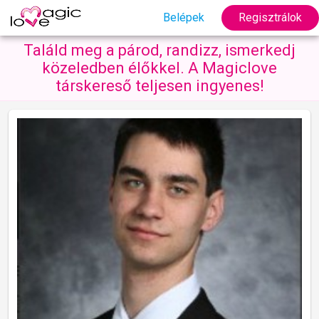
Belépek
Regisztrálok
Találd meg a párod, randizz, ismerkedj
közeledben élőkkel. A Magiclove
társkereső teljesen ingyenes!