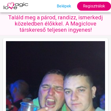
Belépek
Regisztrálok
Találd meg a párod, randizz, ismerkedj
közeledben élőkkel. A Magiclove
társkereső teljesen ingyenes!