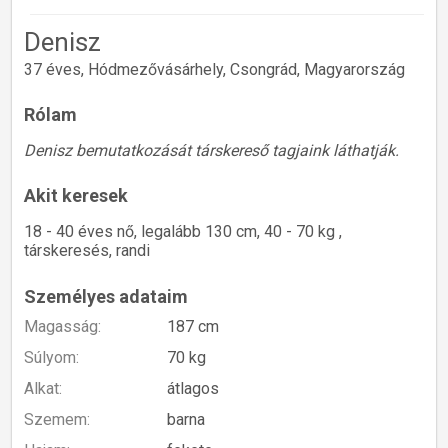
Denisz
37 éves, Hódmezővásárhely, Csongrád, Magyarország
Rólam
Denisz bemutatkozását társkereső tagjaink láthatják.
Akit keresek
18 - 40 éves nő, legalább 130 cm, 40 - 70 kg ,
társkeresés, randi
Személyes adataim
Magasság:
187 cm
Súlyom:
70 kg
Alkat:
átlagos
Szemem:
barna