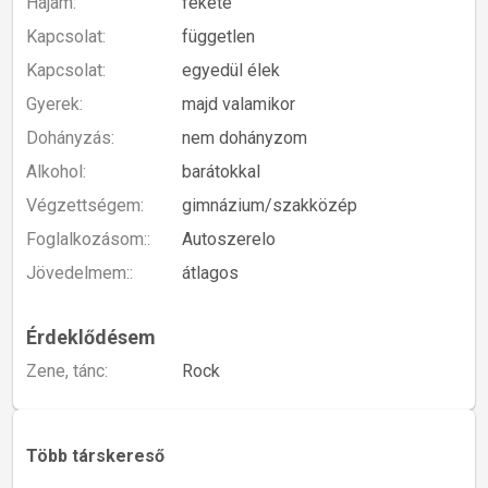
Hajam:
fekete
Kapcsolat:
független
Kapcsolat:
egyedül élek
Gyerek:
majd valamikor
Dohányzás:
nem dohányzom
Alkohol:
barátokkal
Végzettségem:
gimnázium/szakközép
Foglalkozásom::
Autoszerelo
Jövedelmem::
átlagos
Érdeklődésem
Zene, tánc:
Rock
Több társkereső