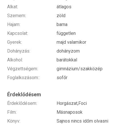
Alkat:
átlagos
Szemem:
zöld
Hajam:
barna
Kapcsolat:
független
Gyerek:
majd valamikor
Dohányzás:
dohányzom
Alkohol:
barátokkal
Végzettségem:
gimnázium/szakközép
Foglalkozásom::
sofőr
Érdeklődésem
Érdeklődésem:
Horgászat,Foci
Film:
Másnaposok
Könyv:
Sajnos nincs időm olvasni