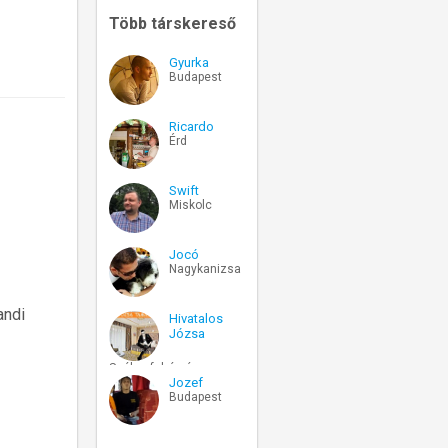
Több társkereső
Gyurka
Budapest
Ricardo
Érd
Swift
Miskolc
Jocó
Nagykanizsa
andi
Hivatalos
Józsa
Székesfehérvár
Jozef
Budapest