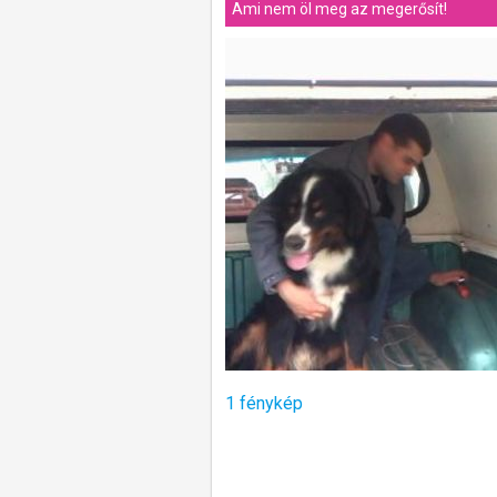
Ami nem öl meg az megerősít!
1 fénykép