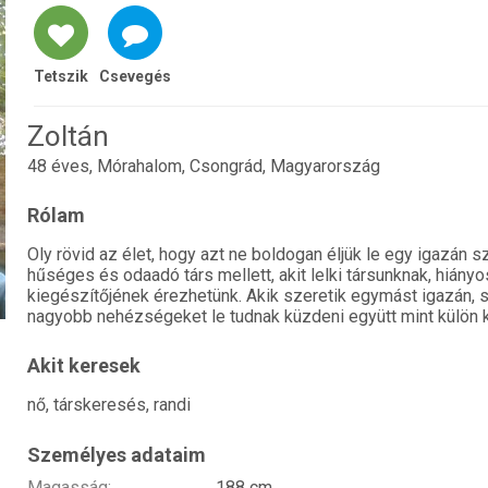
Tetszik
Csevegés
Zoltán
48 éves, Mórahalom, Csongrád, Magyarország
Rólam
Oly rövid az élet, hogy azt ne boldogan éljük le egy igazán s
hűséges és odaadó társ mellett, akit lelki társunknak, hiány
kiegészítőjének érezhetünk. Akik szeretik egymást igazán, 
nagyobb nehézségeket le tudnak küzdeni együtt mint külön k
Akit keresek
nő, társkeresés, randi
Személyes adataim
Magasság:
188 cm