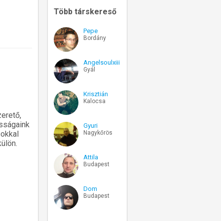
Több társkereső
Pepe
Bordány
Angelsoulxiii
Gyál
Krisztián
Kalocsa
zerető,
osságaink
Gyuri
Nagykőrös
sokkal
ülön.
Attila
Budapest
Dom
Budapest