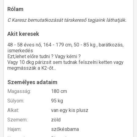
Rólam
C Karesz bemutatkozását társkereső tagjaink láthatják.
Akit keresek
48 - 58 éves nő, 164 - 179 cm, 50 - 85 kg , barátkozás,
ismerkedés
Ezt,lehet előre tudni ? Vagy kérni ?
Vagy 10 dkg párizsit sem tudnak felszelni ketten vagy
megmásszák a K2-őt...
Személyes adataim
Magasság:
180 cm
Súlyom:
95 kg
Alkat:
van egy kis plusz
Szemem:
zöld
Hajam:
szőkésbarna