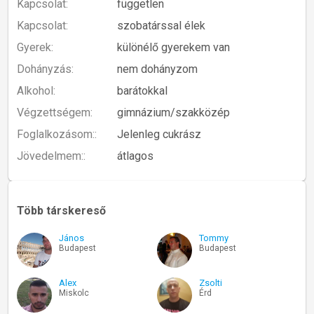
Kapcsolat:
független
Kapcsolat:
szobatárssal élek
Gyerek:
különélő gyerekem van
Dohányzás:
nem dohányzom
Alkohol:
barátokkal
Végzettségem:
gimnázium/szakközép
Foglalkozásom::
Jelenleg cukrász
Jövedelmem::
átlagos
Több társkereső
János
Tommy
Budapest
Budapest
Alex
Zsolti
Miskolc
Érd