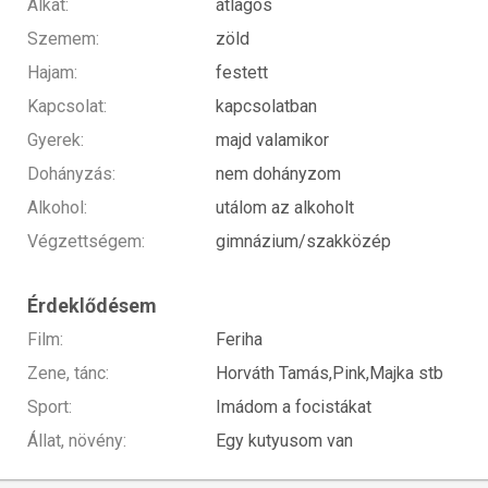
Alkat:
átlagos
Szemem:
zöld
Hajam:
festett
Kapcsolat:
kapcsolatban
Gyerek:
majd valamikor
Dohányzás:
nem dohányzom
Alkohol:
utálom az alkoholt
Végzettségem:
gimnázium/szakközép
Érdeklődésem
Film:
Feriha
Zene, tánc:
Horváth Tamás,Pink,Majka stb
Sport:
Imádom a focistákat
Állat, növény:
Egy kutyusom van