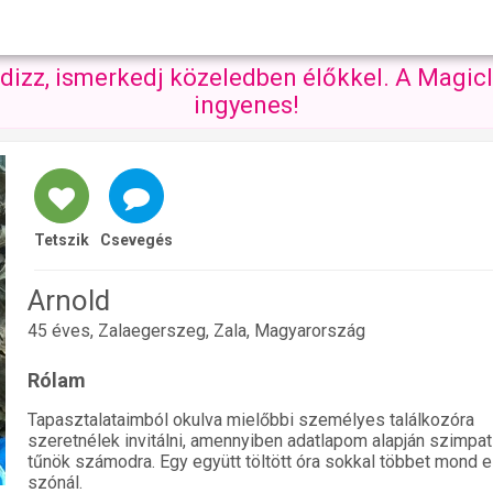
ndizz, ismerkedj közeledben élőkkel. A Magicl
ingyenes!
Tetszik
Csevegés
Arnold
45 éves, Zalaegerszeg, Zala, Magyarország
Rólam
Tapasztalataimból okulva mielőbbi személyes találkozóra
szeretnélek invitálni, amennyiben adatlapom alapján szimpa
tűnök számodra. Egy együtt töltött óra sokkal többet mond ez
szónál.