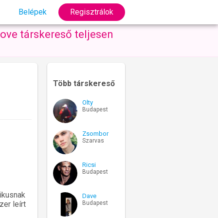
Belépek
Regisztrálok
ove társkereső teljesen
Több társkereső
Olty
Budapest
Zsombor
Szarvas
Ricsi
Budapest
tikusnak
Dave
Budapest
er leírt