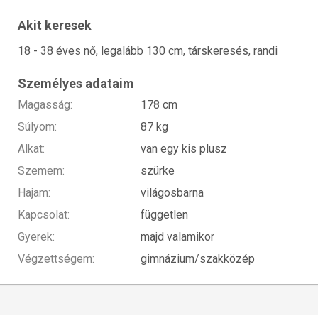
Akit keresek
18 - 38 éves nő, legalább 130 cm, társkeresés, randi
Személyes adataim
Magasság:
178 cm
Súlyom:
87 kg
Alkat:
van egy kis plusz
Szemem:
szürke
Hajam:
világosbarna
Kapcsolat:
független
Gyerek:
majd valamikor
Végzettségem:
gimnázium/szakközép