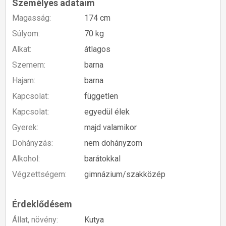
Személyes adataim
Magasság:
174 cm
Súlyom:
70 kg
Alkat:
átlagos
Szemem:
barna
Hajam:
barna
Kapcsolat:
független
Kapcsolat:
egyedül élek
Gyerek:
majd valamikor
Dohányzás:
nem dohányzom
Alkohol:
barátokkal
Végzettségem:
gimnázium/szakközép
Érdeklődésem
Állat, növény:
Kutya