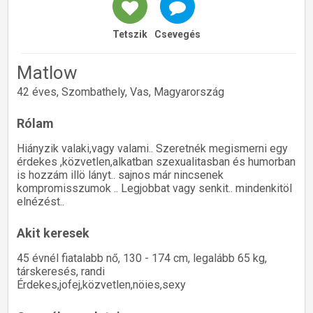
Tetszik
Csevegés
Matlow
42 éves, Szombathely, Vas, Magyarország
Rólam
Hiányzik valaki,vagy valami.. Szeretnék megismerni egy
érdekes ,közvetlen,alkatban szexualitasban és humorban
is hozzám illö lányt.. sajnos már nincsenek
kompromisszumok .. Legjobbat vagy senkit.. mindenkitöl
elnézést..
Akit keresek
45 évnél fiatalabb nő, 130 - 174 cm, legalább 65 kg,
társkeresés, randi
Érdekes,jofej,közvetlen,nöies,sexy