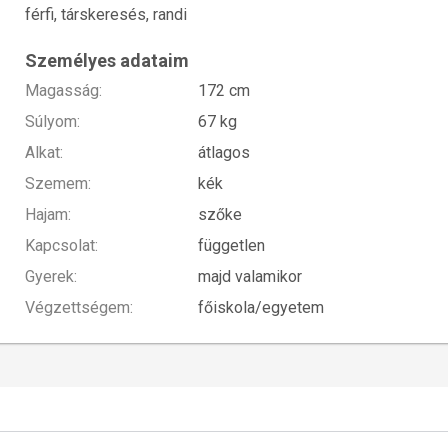
férfi, társkeresés, randi
Személyes adataim
Magasság:
172 cm
Súlyom:
67 kg
Alkat:
átlagos
Szemem:
kék
Hajam:
szőke
Kapcsolat:
független
Gyerek:
majd valamikor
Végzettségem:
főiskola/egyetem