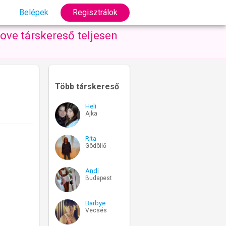
Belépek
Regisztrálok
ove társkereső teljesen
Több társkereső
Heli
Ajka
Rita
Gödöllő
Andi
Budapest
Barbye
Vecsés