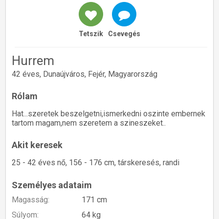
Tetszik
Csevegés
Hurrem
42 éves, Dunaújváros, Fejér, Magyarország
Rólam
Hat...szeretek beszelgetni,ismerkedni oszinte embernek
tartom magam,nem szeretem a szineszeket..
Akit keresek
25 - 42 éves nő, 156 - 176 cm, társkeresés, randi
Személyes adataim
Magasság:
171 cm
Súlyom:
64 kg