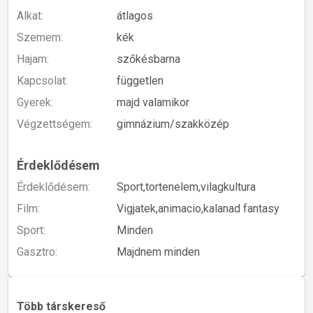
Alkat:
átlagos
Szemem:
kék
Hajam:
szőkésbarna
Kapcsolat:
független
Gyerek:
majd valamikor
Végzettségem:
gimnázium/szakközép
Érdeklődésem
Érdeklődésem:
Sport,tortenelem,vilagkultura
Film:
Vigjatek,animacio,kalanad fantasy
Sport:
Minden
Gasztro:
Majdnem minden
Több társkereső