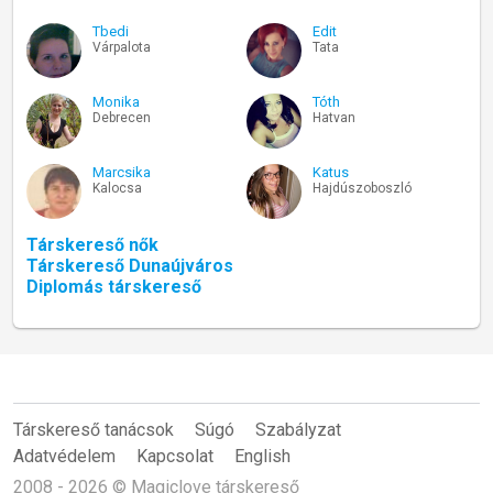
Tbedi
Edit
Várpalota
Tata
Monika
Tóth
Debrecen
Hatvan
Marcsika
Katus
Kalocsa
Hajdúszoboszló
Társkereső nők
Társkereső Dunaújváros
Diplomás társkereső
Társkereső tanácsok
Súgó
Szabályzat
Adatvédelem
Kapcsolat
English
2008 - 2026 © Magiclove társkereső