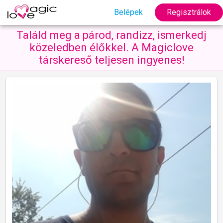
Belépek
Regisztrálok
Találd meg a párod, randizz, ismerkedj
közeledben élőkkel. A Magiclove
társkereső teljesen ingyenes!