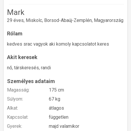
Mark
29 éves, Miskolc, Borsod-Abaúj-Zemplén, Magyarország
Rólam
kedves srac vagyok aki komoly kapcsolatot keres
Akit keresek
nő, társkeresés, randi
Személyes adataim
Magasság:
175 cm
Súlyom:
67 kg
Alkat:
átlagos
Kapcsolat:
független
Gyerek:
majd valamikor