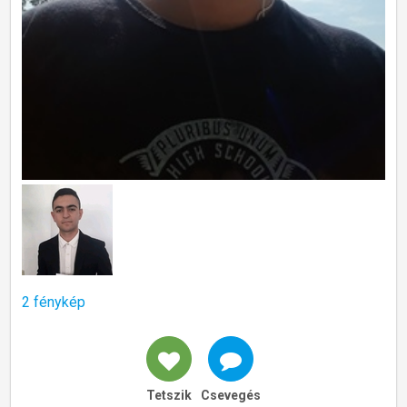
2 fénykép
Tetszik
Csevegés