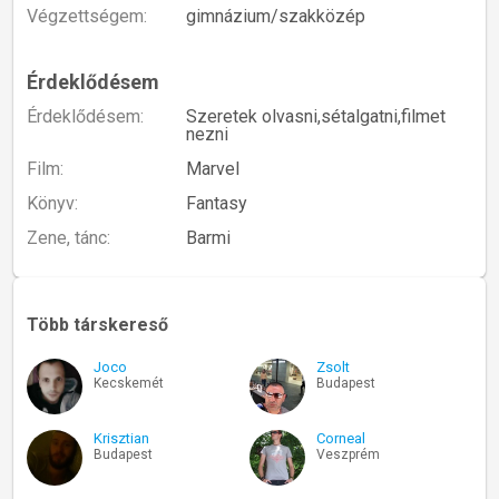
Végzettségem:
gimnázium/szakközép
Érdeklődésem
Érdeklődésem:
Szeretek olvasni,sétalgatni,filmet
nezni
Film:
Marvel
Könyv:
Fantasy
Zene, tánc:
Barmi
Több társkereső
Joco
Zsolt
Kecskemét
Budapest
Krisztian
Corneal
Budapest
Veszprém