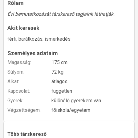
Rólam
Évi bemutatkozását társkereső tagjaink láthatják.
Akit keresek
férfi, barátkozás, ismerkedés
Személyes adataim
Magasság:
175 cm
Súlyom:
72 kg
Alkat:
átlagos
Kapcsolat:
független
Gyerek:
különélő gyerekem van
Végzettségem:
főiskola/egyetem
Több társkereső