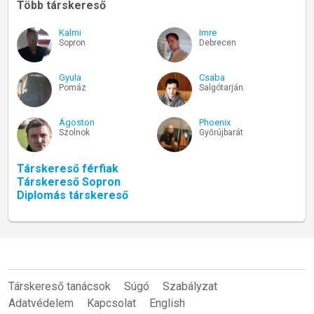
Több társkereső
Kalmi
Imre
Sopron
Debrecen
Gyula
Csaba
Pomáz
Salgótarján
Ágoston
Phoenix
Szolnok
Győrújbarát
Társkereső férfiak
Társkereső Sopron
Diplomás társkereső
Társkereső tanácsok
Súgó
Szabályzat
Adatvédelem
Kapcsolat
English