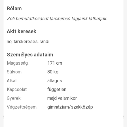
Rólam
Zoli bemutatkozását társkereső tagjaink láthatják.
Akit keresek
nő, társkeresés, randi
Személyes adataim
Magasság:
171 cm
Súlyom:
80 kg
Alkat:
átlagos
Kapcsolat:
független
Gyerek:
majd valamikor
Végzettségem:
gimnázium/szakközép