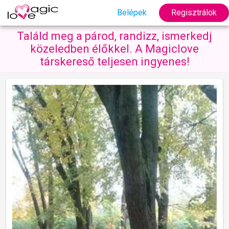
Belépek
Regisztrálok
Találd meg a párod, randizz, ismerkedj
közeledben élőkkel. A Magiclove
társkereső teljesen ingyenes!