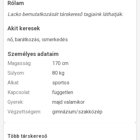
Rólam
Lacko bemutatkozását társkereső tagjaink láthatják.
Akit keresek
nő, barátkozás, ismerkedés
Személyes adataim
Magasság:
170 cm
Súlyom:
80 kg
Alkat:
sportos
Kapcsolat:
független
Gyerek:
majd valamikor
Végzettségem:
gimnázium/szakközép
Több társkereső