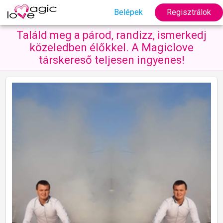
Belépek
Regisztrálok
Találd meg a párod, randizz, ismerkedj
közeledben élőkkel. A Magiclove
társkereső teljesen ingyenes!