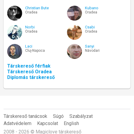
Christian Bute
Kubano
Oradea
Oradea
Norbi
Csabi
Oradea
Oradea
Laci
Sanyi
Cluj-Napoca
Năvodari
Társkereső férfiak
Társkereső Oradea
Diplomás társkereső
Társkereső tanácsok
Súgó
Szabályzat
Adatvédelem
Kapcsolat
English
2008 - 2026 © Magiclove társkereső