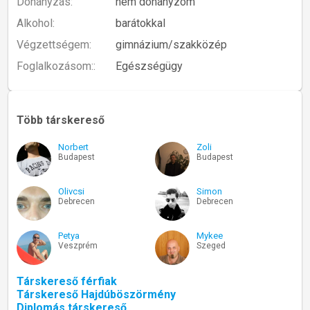
Dohányzás:
nem dohányzom
Alkohol:
barátokkal
Végzettségem:
gimnázium/szakközép
Foglalkozásom::
Egészségügy
Több társkereső
Norbert
Zoli
Budapest
Budapest
Olivcsi
Simon
Debrecen
Debrecen
Petya
Mykee
Veszprém
Szeged
Társkereső férfiak
Társkereső Hajdúböszörmény
Diplomás társkereső