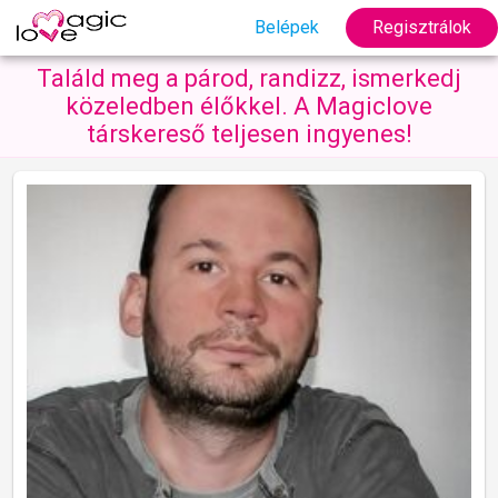
Belépek
Regisztrálok
Találd meg a párod, randizz, ismerkedj
közeledben élőkkel. A Magiclove
társkereső teljesen ingyenes!