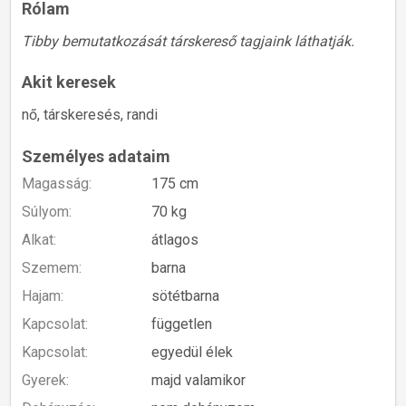
Rólam
Tibby bemutatkozását társkereső tagjaink láthatják.
Akit keresek
nő, társkeresés, randi
Személyes adataim
Magasság:
175 cm
Súlyom:
70 kg
Alkat:
átlagos
Szemem:
barna
Hajam:
sötétbarna
Kapcsolat:
független
Kapcsolat:
egyedül élek
Gyerek:
majd valamikor