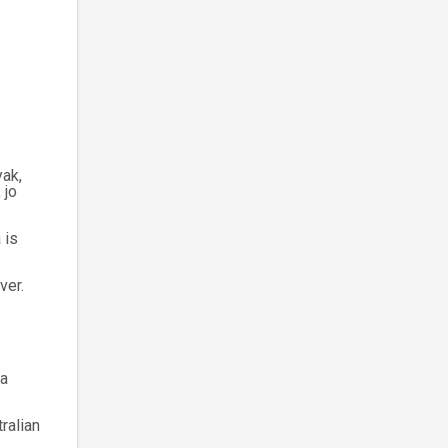
yak,
 jo
 is
ver.
 a
ralian