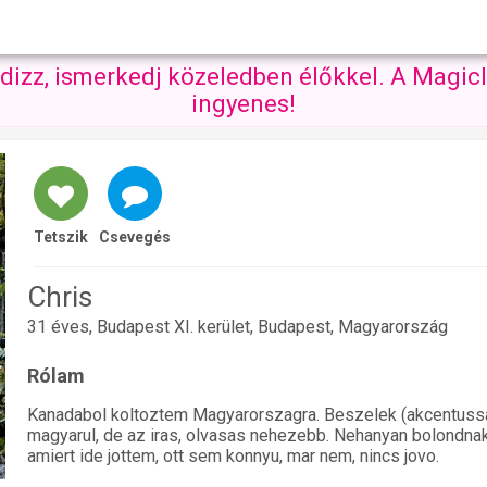
ndizz, ismerkedj közeledben élőkkel. A Magicl
ingyenes!
Tetszik
Csevegés
Chris
31 éves, Budapest XI. kerület, Budapest, Magyarország
Rólam
Kanadabol koltoztem Magyarorszagra. Beszelek (akcentussa
magyarul, de az iras, olvasas nehezebb. Nehanyan bolondnak
amiert ide jottem, ott sem konnyu, mar nem, nincs jovo.