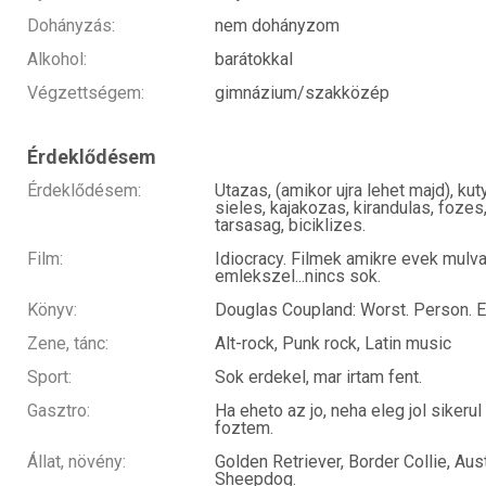
Dohányzás:
nem dohányzom
Alkohol:
barátokkal
Végzettségem:
gimnázium/szakközép
Érdeklődésem
Érdeklődésem:
Utazas, (amikor ujra lehet majd), kut
sieles, kajakozas, kirandulas, fozes,
tarsasag, biciklizes.
Film:
Idiocracy. Filmek amikre evek mulva
emlekszel...nincs sok.
Könyv:
Douglas Coupland: Worst. Person. E
Zene, tánc:
Alt-rock, Punk rock, Latin music
Sport:
Sok erdekel, mar irtam fent.
Gasztro:
Ha eheto az jo, neha eleg jol sikerul
foztem.
Állat, növény:
Golden Retriever, Border Collie, Aust
Sheepdog.