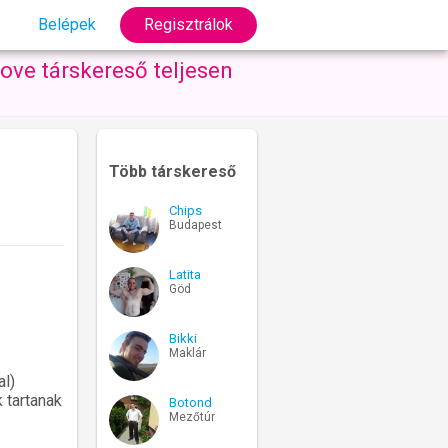
Belépek
Regisztrálok
ove társkereső teljesen
Több társkereső
Chips
Budapest
Latita
Göd
Bikki
Maklár
l)
 tartanak
Botond
Mezőtúr