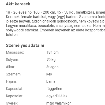
Akit keresek
18 - 26 éves nő, 160 - 200 cm, 45 - 58 kg , barátkozás, ism
Keresek female bartokat, vagy (egy) bartnot. Szamomra font
jo esze legyen, tudjon onalloan gondolkodni, nem kovetni a bi
Legyen moralitasa, becsulete, a sunyisag nem sexis. Nem m
hollywoodi starokat. Emberek legyenek az elete kozpontjab
telefon.
Személyes adataim
Magasság:
181 cm
Súlyom:
70 kg
Alkat:
átlagos
Szemem:
kék
Hajam:
barna
Kapcsolat:
független
Kapcsolat:
egyedül élek
Gyerek:
majd valamikor