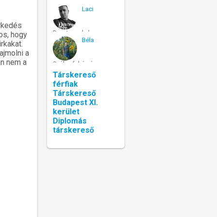
Laci
erkedés
Pusztaszabolcs
os, hogy
Béla
rkakat.
ajmolni a
an nem a
Székesfehérvár
Társkereső
férfiak
Társkereső
Budapest XI.
kerület
Diplomás
társkereső