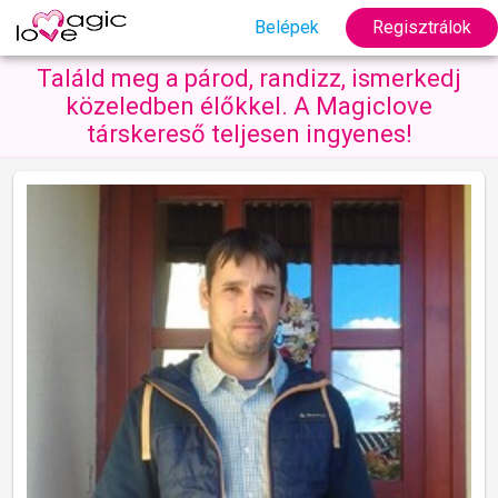
Belépek
Regisztrálok
Találd meg a párod, randizz, ismerkedj
közeledben élőkkel. A Magiclove
társkereső teljesen ingyenes!