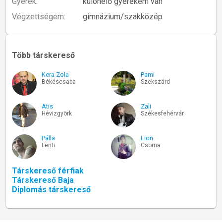
Gyerek:
különélő gyerekem van
Végzettségem:
gimnázium/szakközép
Több társkereső
Kera Zola
Pami
Békéscsaba
Szekszárd
Atis
Zali
Hévizgyörk
Székesfehérvár
Pálla
Lion
Lenti
Csorna
Társkereső férfiak
Társkereső Baja
Diplomás társkereső