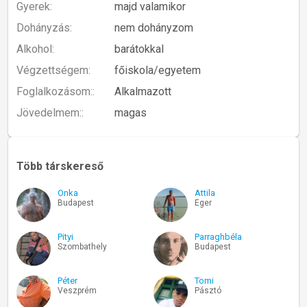
Gyerek:
majd valamikor
Dohányzás:
nem dohányzom
Alkohol:
barátokkal
Végzettségem:
főiskola/egyetem
Foglalkozásom::
Alkalmazott
Jövedelmem::
magas
Több társkereső
Onka
Attila
Budapest
Eger
Pityi
Parraghbéla
Szombathely
Budapest
Péter
Tomi
Veszprém
Pásztó