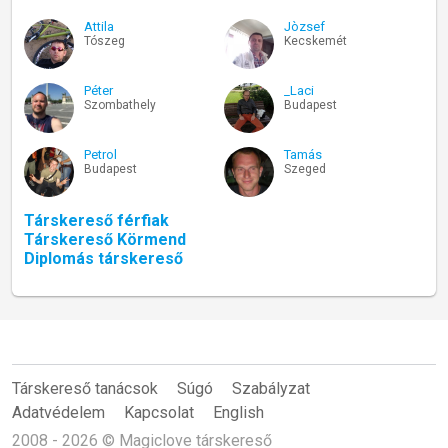
Attila
Jòzsef
Tószeg
Kecskemét
Péter
_Laci
Szombathely
Budapest
Petrol
Tamás
Budapest
Szeged
Társkereső férfiak
Társkereső Körmend
Diplomás társkereső
Társkereső tanácsok
Súgó
Szabályzat
Adatvédelem
Kapcsolat
English
2008 - 2026 © Magiclove társkereső