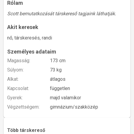
Rólam
Scott bemutatkozását társkereső tagjaink láthatják.
Akit keresek
nő, társkeresés, randi
Személyes adataim
Magasság:
173 cm
Súlyom:
73 kg
Alkat:
átlagos
Kapcsolat:
független
Gyerek:
majd valamikor
Végzettségem:
gimnázium/szakközép
Több társkereső