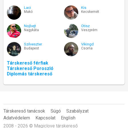
Laci
Kis
Makó
Kecskemét
Nojbejt
Otisz
Nagykáta
Veszprém
Szilveszter
Vikingd
Budapest
Csorna
Társkereső férfiak
Társkereső Poroszló
Diplomás társkereső
Társkereső tanácsok
Súgó
Szabályzat
Adatvédelem
Kapcsolat
English
2008 - 2026 © Magiclove társkereső