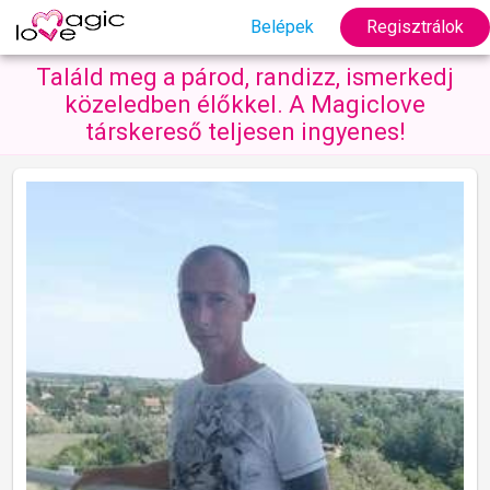
Belépek
Regisztrálok
Találd meg a párod, randizz, ismerkedj
közeledben élőkkel. A Magiclove
társkereső teljesen ingyenes!