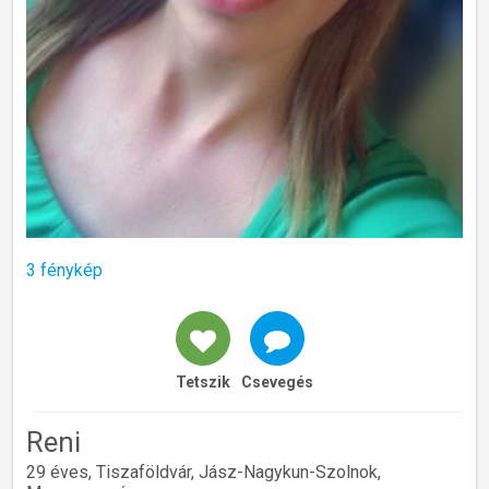
3 fénykép
Tetszik
Csevegés
Reni
29 éves, Tiszaföldvár, Jász-Nagykun-Szolnok,