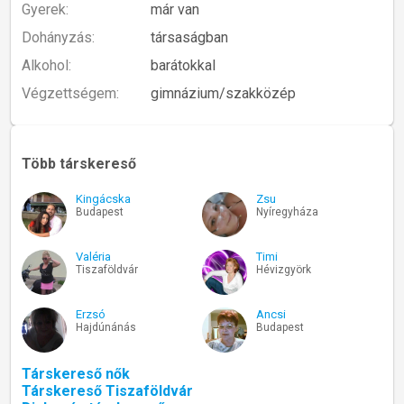
Gyerek:
már van
Dohányzás:
társaságban
Alkohol:
barátokkal
Végzettségem:
gimnázium/szakközép
Több társkereső
Kingácska
Zsu
Budapest
Nyíregyháza
Valéria
Timi
Tiszaföldvár
Hévizgyörk
Erzsó
Ancsi
Hajdúnánás
Budapest
Társkereső nők
Társkereső Tiszaföldvár