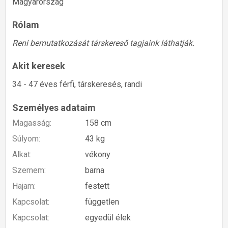
Magyarország
Rólam
Reni bemutatkozását társkereső tagjaink láthatják.
Akit keresek
34 - 47 éves férfi, társkeresés, randi
Személyes adataim
Magasság:
158 cm
Súlyom:
43 kg
Alkat:
vékony
Szemem:
barna
Hajam:
festett
Kapcsolat:
független
Kapcsolat:
egyedül élek