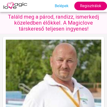
Belépek
Regisztrálok
Találd meg a párod, randizz, ismerkedj
közeledben élőkkel. A Magiclove
társkereső teljesen ingyenes!