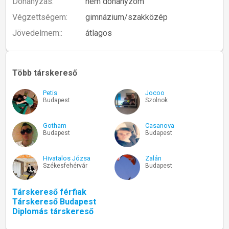
Dohányzás:
nem dohányzom
Végzettségem:
gimnázium/szakközép
Jövedelmem::
átlagos
Több társkereső
Petis
Jocoo
Budapest
Szolnok
Gotham
Casanova
Budapest
Budapest
Hivatalos Józsa
Zalán
Székesfehérvár
Budapest
Társkereső férfiak
Társkereső Budapest
Diplomás társkereső