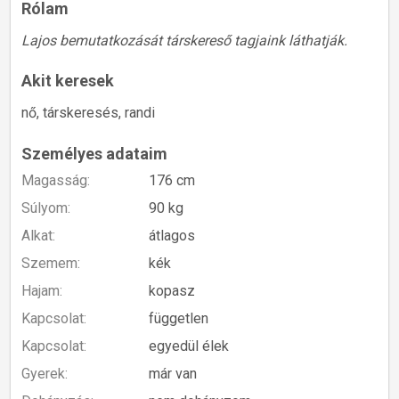
Rólam
Lajos bemutatkozását társkereső tagjaink láthatják.
Akit keresek
nő, társkeresés, randi
Személyes adataim
Magasság:
176 cm
Súlyom:
90 kg
Alkat:
átlagos
Szemem:
kék
Hajam:
kopasz
Kapcsolat:
független
Kapcsolat:
egyedül élek
Gyerek:
már van