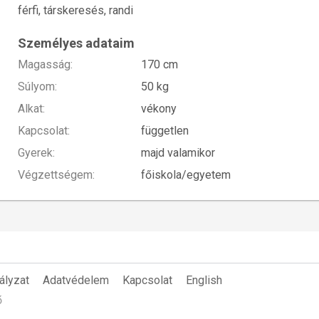
férfi, társkeresés, randi
Személyes adataim
Magasság:
170 cm
Súlyom:
50 kg
Alkat:
vékony
Kapcsolat:
független
Gyerek:
majd valamikor
Végzettségem:
főiskola/egyetem
ályzat
Adatvédelem
Kapcsolat
English
ő