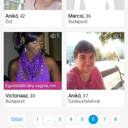
Anikó
Marcsi
,
42
,
36
Érd
Budapest
1
1
Egyedülálló lány vagyok, még szűz, tisztelettudó, hűséges, és olyan jó karakterem van, hogy jó feleség lehessen
Victoriaaz
Anikó
,
30
,
37
Budapest
Székesfehérvár
Előző
1
…
3
4
5
6
7
8