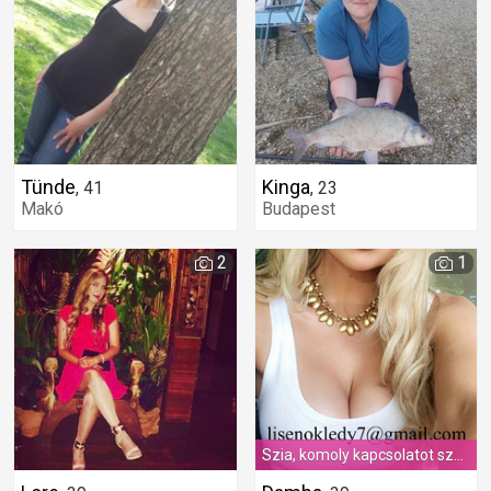
Tünde
Kinga
,
41
,
23
Makó
Budapest
2
1
Szia, komoly kapcsolatot szeretnék találni és családot alapítani