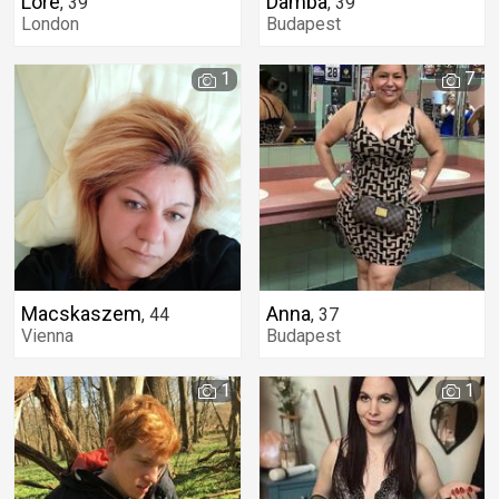
Lore
Damba
,
39
,
39
London
Budapest
1
7
Macskaszem
Anna
,
44
,
37
Vienna
Budapest
1
1