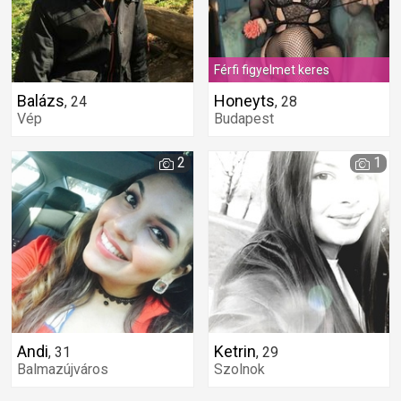
Férfi figyelmet keres
Balázs
Honeyts
,
24
,
28
Vép
Budapest
2
1
Andi
Ketrin
,
31
,
29
Balmazújváros
Szolnok