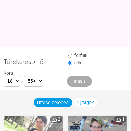
férfiak
Társkereső nők
nők
Kora
-
Utolsó belépés
Új tagok
2
1