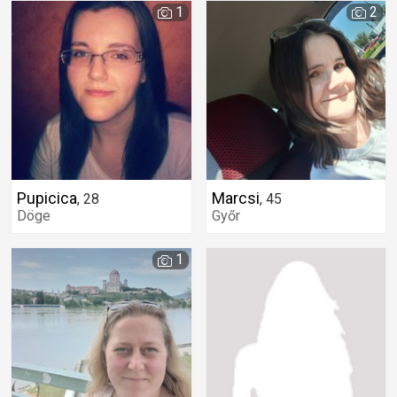
1
2
Pupicica
Marcsi
,
28
,
45
Döge
Győr
1