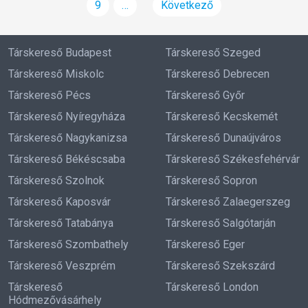
9
…
Következő
Társkereső Budapest
Társkereső Szeged
Társkereső Miskolc
Társkereső Debrecen
Társkereső Pécs
Társkereső Győr
Társkereső Nyíregyháza
Társkereső Kecskemét
Társkereső Nagykanizsa
Társkereső Dunaújváros
Társkereső Békéscsaba
Társkereső Székesfehérvár
Társkereső Szolnok
Társkereső Sopron
Társkereső Kaposvár
Társkereső Zalaegerszeg
Társkereső Tatabánya
Társkereső Salgótarján
Társkereső Szombathely
Társkereső Eger
Társkereső Veszprém
Társkereső Szekszárd
Társkereső
Társkereső London
Hódmezővásárhely