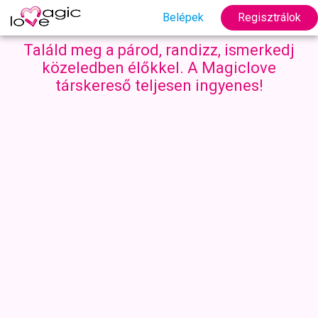
Belépek
Regisztrálok
Találd meg a párod, randizz, ismerkedj
közeledben élőkkel. A Magiclove
társkereső teljesen ingyenes!