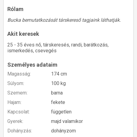
Rólam
Bucka bemutatkozását társkereső tagjaink láthatják.
Akit keresek
25 - 35 éves nő, társkeresés, randi, barátkozás,
ismerkedés, csevegés
Személyes adataim
Magasság:
174 cm
Súlyom:
100 kg
Szemem:
barna
Hajam:
fekete
Kapcsolat:
független
Gyerek:
majd valamikor
Dohányzás:
dohányzom