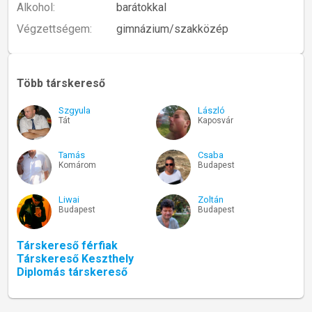
Alkohol:
barátokkal
Végzettségem:
gimnázium/szakközép
Több társkereső
Szgyula
László
Tát
Kaposvár
Tamás
Csaba
Komárom
Budapest
Liwai
Zoltán
Budapest
Budapest
Társkereső férfiak
Társkereső Keszthely
Diplomás társkereső