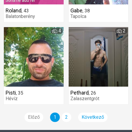
Soha ne add fel
Roland
Gabe
,
43
,
38
Balatonberény
Tapolca
4
2
Pisti
Pethard
,
35
,
26
Hévíz
Zalaszentgrót
Előző
1
2
Következő