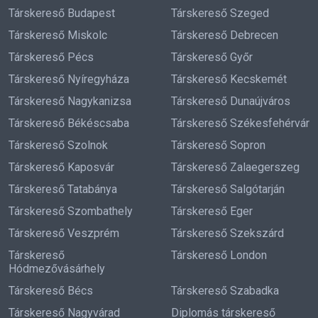
Társkereső Budapest
Társkereső Szeged
Társkereső Miskolc
Társkereső Debrecen
Társkereső Pécs
Társkereső Győr
Társkereső Nyíregyháza
Társkereső Kecskemét
Társkereső Nagykanizsa
Társkereső Dunaújváros
Társkereső Békéscsaba
Társkereső Székesfehérvár
Társkereső Szolnok
Társkereső Sopron
Társkereső Kaposvár
Társkereső Zalaegerszeg
Társkereső Tatabánya
Társkereső Salgótarján
Társkereső Szombathely
Társkereső Eger
Társkereső Veszprém
Társkereső Szekszárd
Társkereső
Társkereső London
Hódmezővásárhely
Társkereső Bécs
Társkereső Szabadka
Társkereső Nagyvárad
Diplomás társkereső