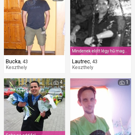
Mindenek elött légy hű magadhoz!
Bucka
Lautrec
,
43
,
43
Keszthely
Keszthely
4
1