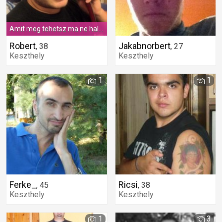
Amit meg tehetsz ma ne halaszd holnapra
Robert
Jakabnorbert
,
38
,
27
Keszthely
Keszthely
1
1
Ferke_
Ricsi
,
45
,
38
Keszthely
Keszthely
1
3