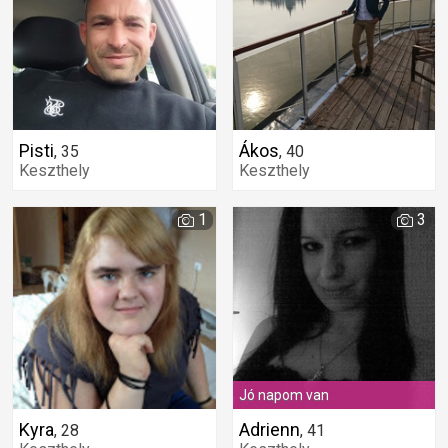
Pisti
Ákos
,
35
,
40
Keszthely
Keszthely
1
3
Jó napom van
Kyra
Adrienn
,
28
,
41