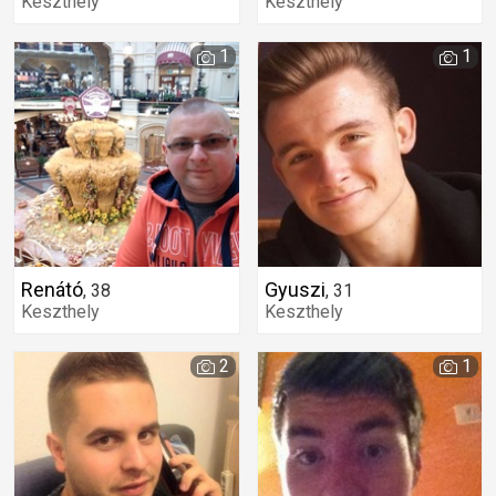
Keszthely
Keszthely
1
1
Renátó
Gyuszi
,
38
,
31
Keszthely
Keszthely
2
1