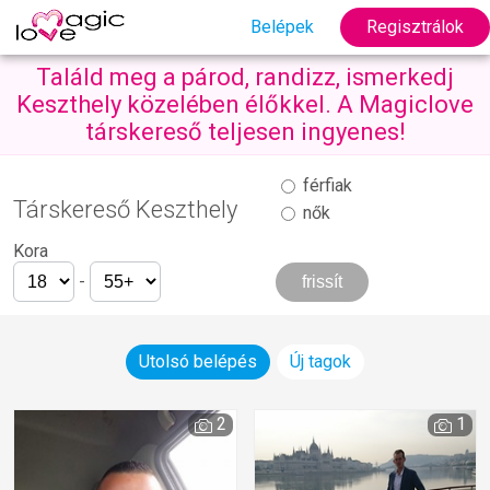
Belépek
Regisztrálok
Találd meg a párod, randizz, ismerkedj
Keszthely közelében élőkkel. A Magiclove
társkereső teljesen ingyenes!
férfiak
Társkereső Keszthely
nők
Kora
-
Utolsó belépés
Új tagok
2
1