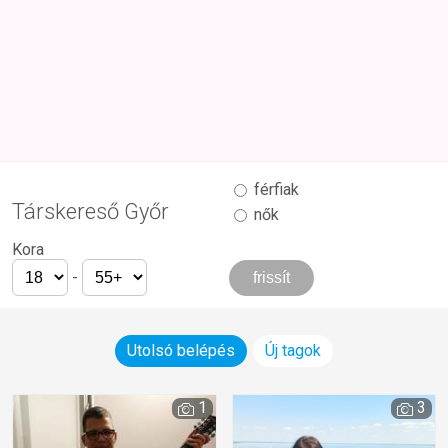
férfiak
Társkereső Győr
nők
Kora
-
Utolsó belépés
Új tagok
1
3