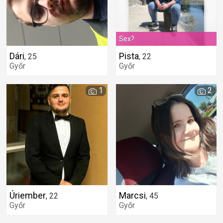
Sex?
Dári
Pista
,
25
,
22
Győr
Győr
1
2
Úriember
Marcsi
,
22
,
45
Győr
Győr