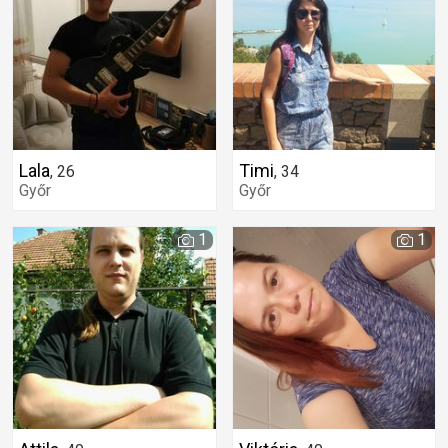
Lala
Timi
,
26
,
34
Győr
Győr
1
1