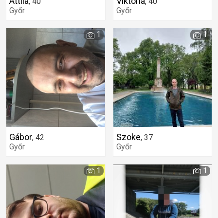
Attila
Viktória
,
40
,
40
Győr
Győr
1
1
Gábor
Szoke
,
42
,
37
Győr
Győr
1
1