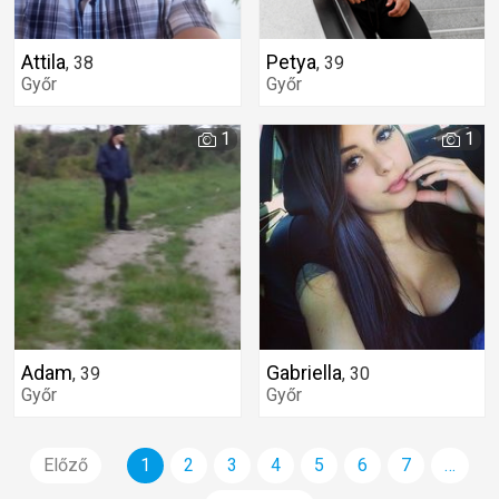
Attila
Petya
,
38
,
39
Győr
Győr
1
1
Adam
Gabriella
,
39
,
30
Győr
Győr
Előző
1
2
3
4
5
6
7
…