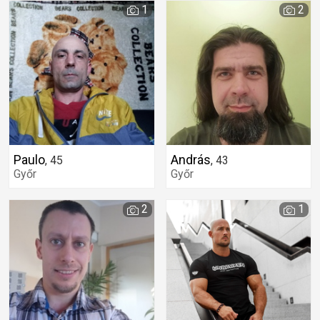
1
2
Paulo
András
,
45
,
43
Győr
Győr
2
1