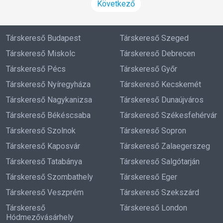
Következő
Társkereső Budapest
Társkereső Szeged
Társkereső Miskolc
Társkereső Debrecen
Társkereső Pécs
Társkereső Győr
Társkereső Nyíregyháza
Társkereső Kecskemét
Társkereső Nagykanizsa
Társkereső Dunaújváros
Társkereső Békéscsaba
Társkereső Székesfehérvár
Társkereső Szolnok
Társkereső Sopron
Társkereső Kaposvár
Társkereső Zalaegerszeg
Társkereső Tatabánya
Társkereső Salgótarján
Társkereső Szombathely
Társkereső Eger
Társkereső Veszprém
Társkereső Szekszárd
Társkereső
Társkereső London
Hódmezővásárhely