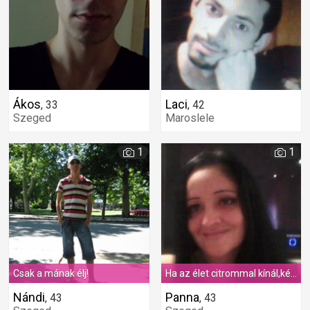
Ákos
Laci
,
33
,
42
Szeged
Maroslele
1
1
Csak a mának élj!
Ha az élet citrommal kínál,kérj hozzá Martinit:)
Nándi
Panna
,
43
,
43