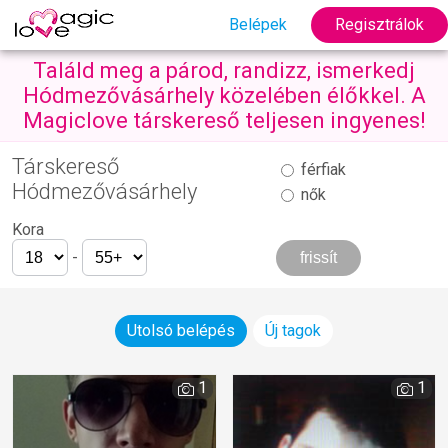
Belépek
Regisztrálok
Találd meg a párod, randizz, ismerkedj
Hódmezővásárhely közelében élőkkel. A
Magiclove társkereső teljesen ingyenes!
Társkereső
férfiak
Hódmezővásárhely
nők
Kora
-
Utolsó belépés
Új tagok
1
1