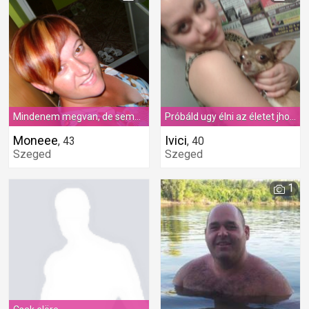
Mindenem megvan, de semmim sincsen, Nem lelem az igazi kincsem. Szeretnék egy társat, ki viszont szeret engem, Boldoggá tesz, s elrepíti szívem.
Próbáld ugy élni az életet jhogy örömöd is legyen benne
Moneee
Ivici
,
43
,
40
Szeged
Szeged
1