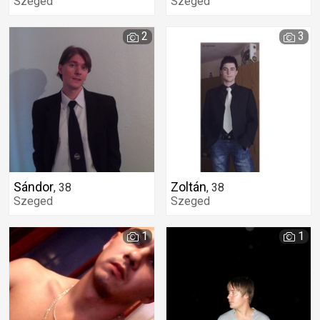
Szeged
Szeged
2
3
Sándor
Zoltán
,
38
,
38
Szeged
Szeged
1
1