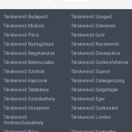
Társkereső Budapest
Társkereső Szeged
Társkereső Miskolc
Társkereső Debrecen
Társkereső Pécs
Társkereső Győr
Társkereső Nyíregyháza
Társkereső Kecskemét
Társkereső Nagykanizsa
Társkereső Dunaújváros
Társkereső Békéscsaba
Társkereső Székesfehérvár
Társkereső Szolnok
Társkereső Sopron
Társkereső Kaposvár
Társkereső Zalaegerszeg
Társkereső Tatabánya
Társkereső Salgótarján
Társkereső Szombathely
Társkereső Eger
Társkereső Veszprém
Társkereső Szekszárd
Társkereső
Társkereső London
Hódmezővásárhely
Társkereső Bécs
Társkereső Szabadka