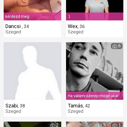
kérdezd meg
:)
Dancsi
Wex
,
34
,
36
Szeged
Szeged
6
Ha valami szerep mögé akarnék bújni, biztos találtam volna valami frappáns mottót a google-ba.. :)
Szabi
Tamás
,
38
,
42
Szeged
Szeged
2
1