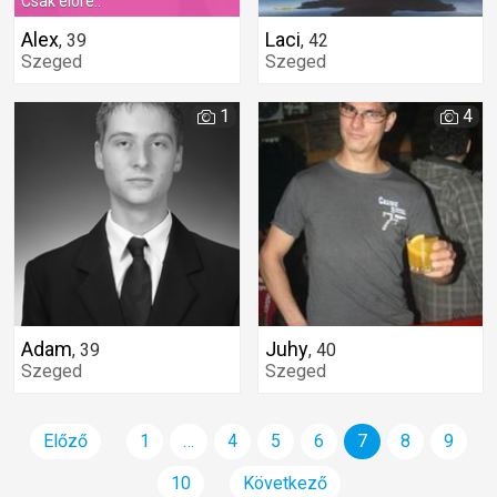
Csak elöre..
Alex
Laci
,
39
,
42
Szeged
Szeged
1
4
Adam
Juhy
,
39
,
40
Szeged
Szeged
Előző
1
…
4
5
6
7
8
9
10
Következő