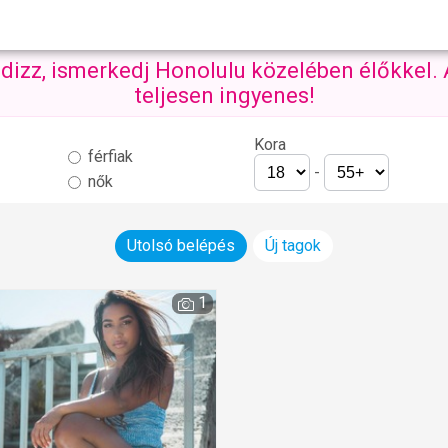
ndizz, ismerkedj Honolulu közelében élőkkel.
teljesen ingyenes!
Kora
férfiak
-
nők
Utolsó belépés
Új tagok
1