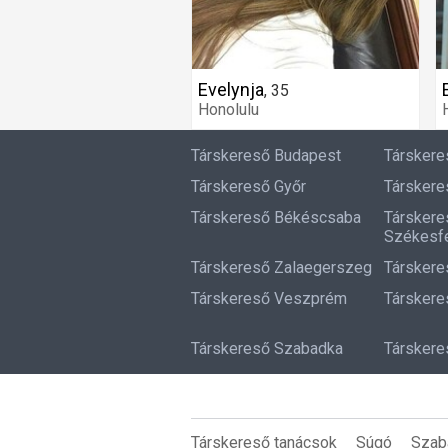
Evelynja
,
35
Honolulu
Társkereső Budapest
Társker
Társkereső Győr
Társkere
Társkereső Békéscsaba
Társkere
Székesfe
Társkereső Zalaegerszeg
Társkere
Társkereső Veszprém
Társkere
Társkereső Szabadka
Társkere
Társkereső tanácsok
Súgó
Szab