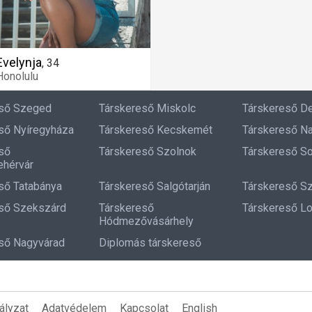
Evelynja
,
34
Honolulu
eső Szeged
Társkereső Miskolc
Társkereső D
ső Nyíregyháza
Társkereső Kecskemét
Társkereső N
ső
Társkereső Szolnok
Társkereső S
hérvár
ső Tatabánya
Társkereső Salgótarján
Társkereső S
ső Szekszárd
Társkereső
Társkereső L
Hódmezővásárhely
ső Nagyvárad
Diplomás társkereső
ályzat
Adatvédelem
Kapcsolat
English