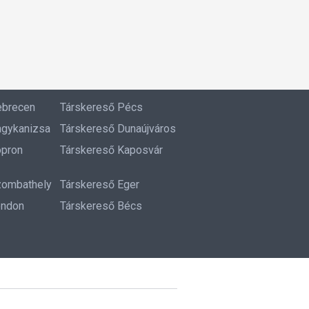
ebrecen
Társkereső Pécs
agykanizsa
Társkereső Dunaújváros
opron
Társkereső Kaposvár
zombathely
Társkereső Eger
ondon
Társkereső Bécs