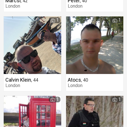
Marcsi
Péter
,
42
,
40
London
London
1
1
Calvin Klein
Atocs
,
44
,
40
London
London
1
1