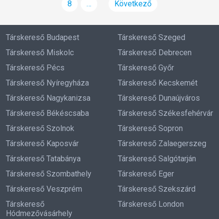
8
…
Következő
Társkereső Budapest
Társkereső Szeged
Társkereső Miskolc
Társkereső Debrecen
Társkereső Pécs
Társkereső Győr
Társkereső Nyíregyháza
Társkereső Kecskemét
Társkereső Nagykanizsa
Társkereső Dunaújváros
Társkereső Békéscsaba
Társkereső Székesfehérvár
Társkereső Szolnok
Társkereső Sopron
Társkereső Kaposvár
Társkereső Zalaegerszeg
Társkereső Tatabánya
Társkereső Salgótarján
Társkereső Szombathely
Társkereső Eger
Társkereső Veszprém
Társkereső Szekszárd
Társkereső
Társkereső London
Hódmezővásárhely