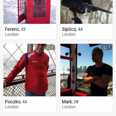
Ferenc
Sipőcz
,
43
,
44
London
London
2
1
Poczko
Mark
,
44
,
38
London
London