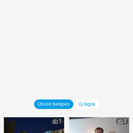
Utolsó belépés
Új tagok
1
2