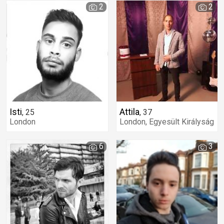
2
2
Isti
Attila
,
25
,
37
London
London, Egyesült Királyság
6
3