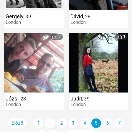
Gergely
Dávid
,
39
,
28
London
London
2
1
Józsi
Judit
,
28
,
39
London
London
Előző
1
…
2
3
4
5
6
7