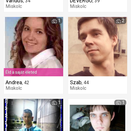
Vandus
DEVERGO
,
34
,
39
Miskolc
Miskolc
1
2
Éld a saját életed
Andrea
Szab
,
42
,
44
Miskolc
Miskolc
1
1