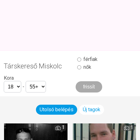
férfiak
Társkereső Miskolc
nők
Kora
-
Utolsó belépés
Új tagok
1
1