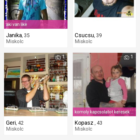
aki van like
Janika
Csucsu
,
35
,
39
Miskolc
Miskolc
1
1
komoly kapcsolatot keresek légy te az igazi
Geri
Kopasz
,
42
,
43
Miskolc
Miskolc