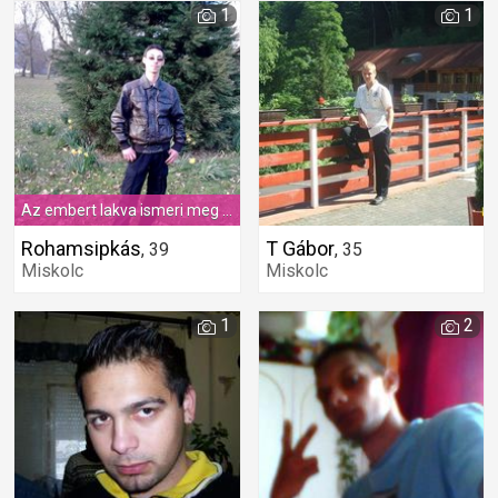
1
1
Az embert lakva ismeri meg a másikat. Akarsz az èlettársam lenni. erösebb ugy a kapcsolat.
Rohamsipkás
T Gábor
,
39
,
35
Miskolc
Miskolc
1
2