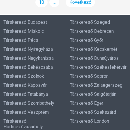
10
…
Következő
Társkereső Budapest
Társkereső Szeged
Társkereső Miskolc
Társkereső Debrecen
Társkereső Pécs
Társkereső Győr
Társkereső Nyíregyháza
Társkereső Kecskemét
Társkereső Nagykanizsa
Társkereső Dunaújváros
Társkereső Békéscsaba
Társkereső Székesfehérvár
Társkereső Szolnok
Társkereső Sopron
Társkereső Kaposvár
Társkereső Zalaegerszeg
Társkereső Tatabánya
Társkereső Salgótarján
Társkereső Szombathely
Társkereső Eger
Társkereső Veszprém
Társkereső Szekszárd
Társkereső
Társkereső London
Hódmezővásárhely