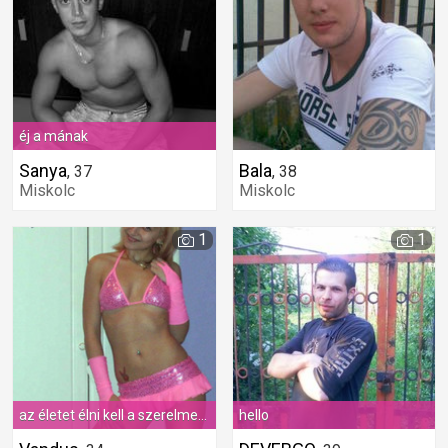
éj a mának
Sanya
Bala
,
37
,
38
Miskolc
Miskolc
1
1
az életet élni kell a szerelmet meg szeretni
hello