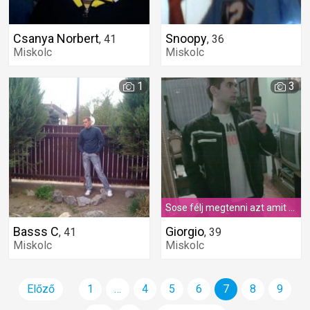
Csanya Norbert
Snoopy
,
41
,
36
Miskolc
Miskolc
1
3
Sose félj megtenni azt amit szeretnél, mert utólag már bánhatod.
Basss C
Giorgio
,
41
,
39
Miskolc
Miskolc
Előző
1
…
4
5
6
7
8
9