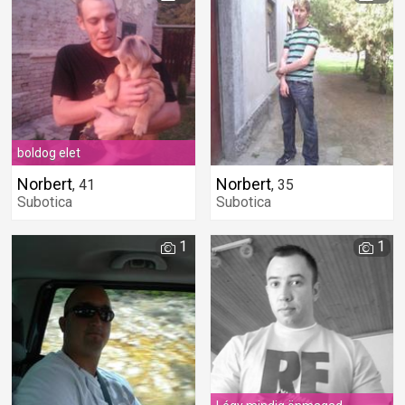
boldog elet
Norbert
Norbert
,
41
,
35
Subotica
Subotica
1
1