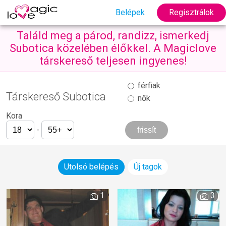
Belépek
Regisztrálok
Találd meg a párod, randizz, ismerkedj
Subotica közelében élőkkel. A Magiclove
társkereső teljesen ingyenes!
férfiak
Társkereső Subotica
nők
Kora
-
Utolsó belépés
Új tagok
1
3