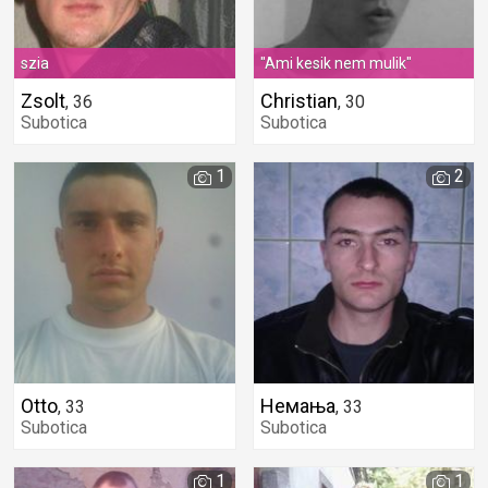
szia
"Ami kesik nem mulik"
Zsolt
Christian
,
36
,
30
Subotica
Subotica
1
2
Otto
Немања
,
33
,
33
Subotica
Subotica
1
1