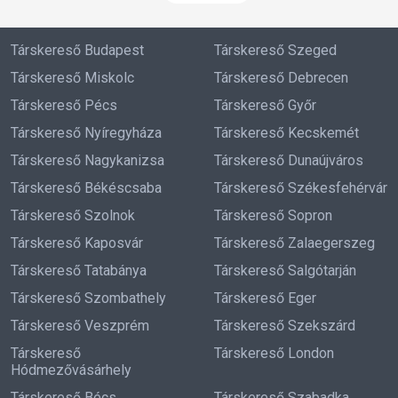
Társkereső Budapest
Társkereső Szeged
Társkereső Miskolc
Társkereső Debrecen
Társkereső Pécs
Társkereső Győr
Társkereső Nyíregyháza
Társkereső Kecskemét
Társkereső Nagykanizsa
Társkereső Dunaújváros
Társkereső Békéscsaba
Társkereső Székesfehérvár
Társkereső Szolnok
Társkereső Sopron
Társkereső Kaposvár
Társkereső Zalaegerszeg
Társkereső Tatabánya
Társkereső Salgótarján
Társkereső Szombathely
Társkereső Eger
Társkereső Veszprém
Társkereső Szekszárd
Társkereső
Társkereső London
Hódmezővásárhely
Társkereső Bécs
Társkereső Szabadka