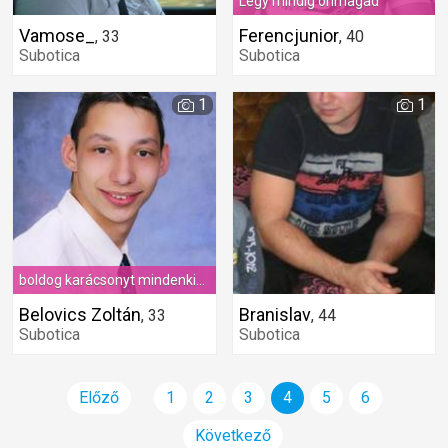
Légy mindig önmagad
Vamose_
Ferencjunior
,
33
,
40
Subotica
Subotica
1
1
boldog karácsonyt mindenkinek!
Belovics Zoltán
Branislav
,
33
,
44
Subotica
Subotica
Előző
1
2
3
4
5
6
Következő