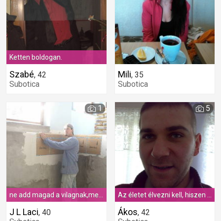
Ketten boldogan.
Szabé
Mili
,
42
,
35
Subotica
Subotica
1
5
ne add magad a vilagnak,mert tobbet ersz mint egy vilag...
Az életet élvezni kell, hiszen oly rövid!!
J L Laci
Ákos
,
40
,
42