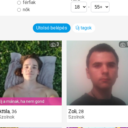
férfiak
-
nők
Utolsó belépés
Új tagok
3
Élj a mának, ha nem gond
Attila
Zoli
,
36
,
28
Szolnok
Szolnok