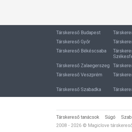
Társkereső Budapest
Társker
Társkereső Győr
Társkere
Társkereső Békéscsaba
Társkere
Székesfe
Társkereső Zalaegerszeg
Társkere
Társkereső Veszprém
Társkere
Társkereső Szabadka
Társkere
Társkereső tanácsok
Súgó
Szab
2008 - 2026 © Magiclove társkeres