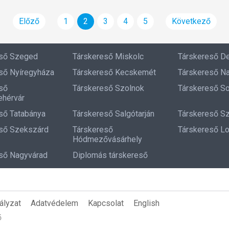
Előző
1
2
3
4
5
Következő
eső Szeged
Társkereső Miskolc
Társkereső D
ső Nyíregyháza
Társkereső Kecskemét
Társkereső N
ső
Társkereső Szolnok
Társkereső S
hérvár
ső Tatabánya
Társkereső Salgótarján
Társkereső S
ső Szekszárd
Társkereső
Társkereső L
Hódmezővásárhely
ső Nagyvárad
Diplomás társkereső
ályzat
Adatvédelem
Kapcsolat
English
ő