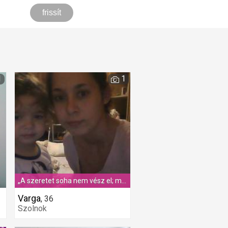
1
1
„A szeretet soha nem vész el; mindig megtérül, többszörösen tér vissza!”
Varga
,
36
Szolnok