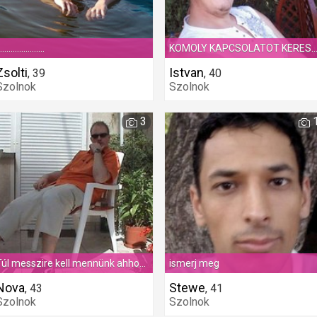
......................
KOMOLY KAPCSOLATOT KERES
Zsolti
Istvan
,
39
,
40
Szolnok
Szolnok
3
Túl messzire kell mennünk ahhoz, hogy megtudjuk, milyen messzire mehetünk.
ismerj meg
Nova
Stewe
,
43
,
41
Szolnok
Szolnok