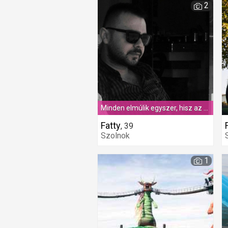
2
Minden elmúlik egyszer, hisz az eső se eshet örökké...
Fatty
,
39
Szolnok
1