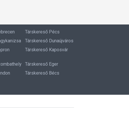
ebrecen
Társkereső Pécs
agykanizsa
Társkereső Dunaújváros
opron
Társkereső Kaposvár
zombathely
Társkereső Eger
ondon
Társkereső Bécs