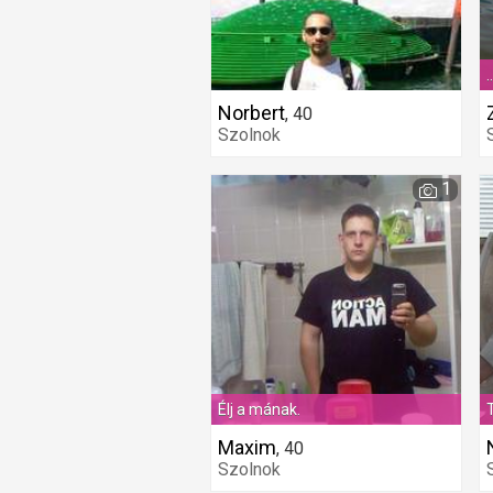
.
Norbert
,
40
Szolnok
1
Élj a mának.
Maxim
,
40
Szolnok