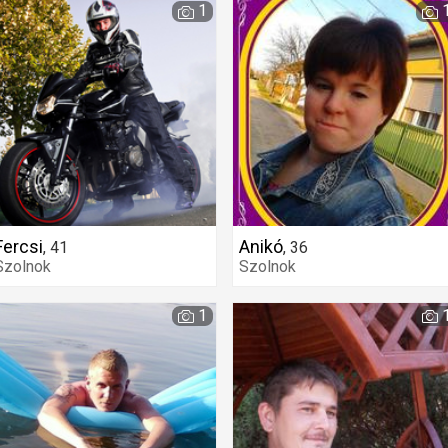
1
Fercsi
Anikó
,
41
,
36
Szolnok
Szolnok
1