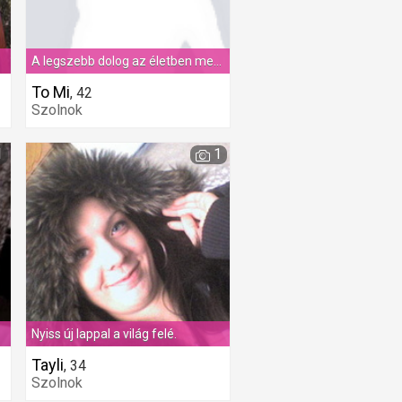
EK
A legszebb dolog az életben megtalálni azt akit aztán egész életedben
To Mi
,
42
Szolnok
1
1
Nyiss új lappal a világ felé.
Tayli
,
34
Szolnok