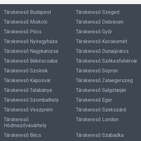
Társkereső Budapest
Társkereső Szeged
Társkereső Miskolc
Társkereső Debrecen
Társkereső Pécs
Társkereső Győr
Társkereső Nyíregyháza
Társkereső Kecskemét
Társkereső Nagykanizsa
Társkereső Dunaújváros
Társkereső Békéscsaba
Társkereső Székesfehérvár
Társkereső Szolnok
Társkereső Sopron
Társkereső Kaposvár
Társkereső Zalaegerszeg
Társkereső Tatabánya
Társkereső Salgótarján
Társkereső Szombathely
Társkereső Eger
Társkereső Veszprém
Társkereső Szekszárd
Társkereső
Társkereső London
Hódmezővásárhely
Társkereső Bécs
Társkereső Szabadka