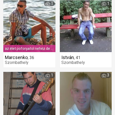
1
1
az élet pofonjaitol nehéz de talpra kell állni
Marcsenko
István
,
36
,
41
Szombathely
Szombathely
1
3