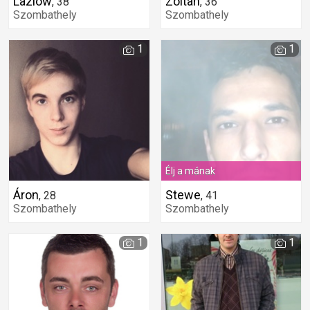
Lazlow
Zoltan
,
38
,
36
Szombathely
Szombathely
1
1
Élj a mának
Áron
Stewe
,
28
,
41
Szombathely
Szombathely
1
1