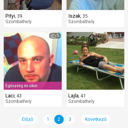
Pityi
Iszak
,
39
,
35
Szombathely
Szombathely
5
1
Egészség és siker.
Laci
Lajla
,
43
,
41
Szombathely
Szombathely
Előző
1
2
3
Következő