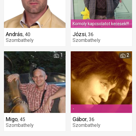
Komoly kapcsolatot keresek!!!
András
Józsi
,
40
,
36
Szombathely
Szombathely
1
2
-
Migo
Gábor
,
45
,
36
Szombathely
Szombathely