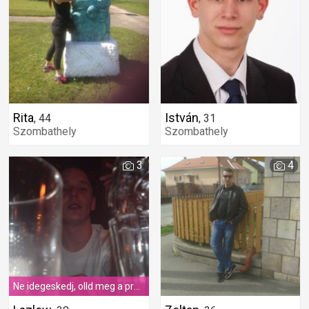
Rita
István
,
44
,
31
Szombathely
Szombathely
3
4
Ne idegeskedj, olld meg a problémát, a Zene mindenre Válasz