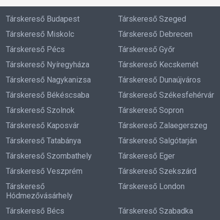
Társkereső Budapest
Társkereső Szeged
Társkereső Miskolc
Társkereső Debrecen
Társkereső Pécs
Társkereső Győr
Társkereső Nyíregyháza
Társkereső Kecskemét
Társkereső Nagykanizsa
Társkereső Dunaújváros
Társkereső Békéscsaba
Társkereső Székesfehérvár
Társkereső Szolnok
Társkereső Sopron
Társkereső Kaposvár
Társkereső Zalaegerszeg
Társkereső Tatabánya
Társkereső Salgótarján
Társkereső Szombathely
Társkereső Eger
Társkereső Veszprém
Társkereső Szekszárd
Társkereső
Társkereső London
Hódmezővásárhely
Társkereső Bécs
Társkereső Szabadka