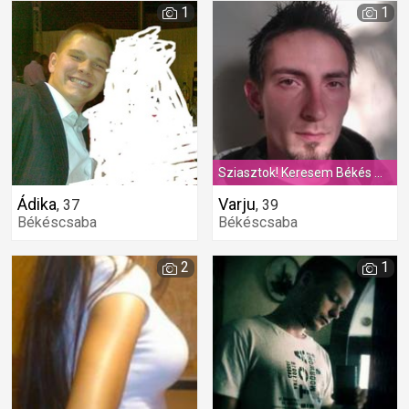
1
1
Sziasztok! Keresem Békés megyében, azt a korban hozzám illő "vadmacskát", akivel jólérezhetjük magunkat, egymást. :P
Ádika
Varju
,
37
,
39
Békéscsaba
Békéscsaba
2
1