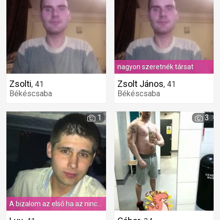
nagyon szeretnék társat
Zsolti
Zsolt János
,
41
,
41
Békéscsaba
Békéscsaba
1
3
A bizalom az első ha az nincs nincs semmi !