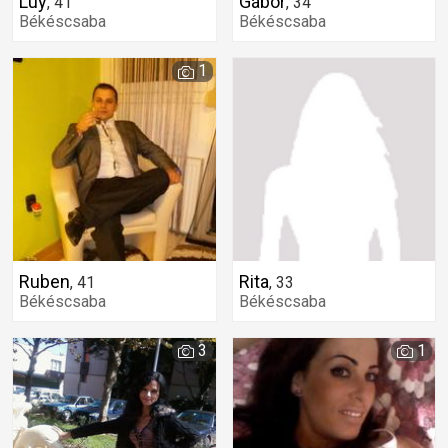
Luy
Gábor
,
41
,
34
Békéscsaba
Békéscsaba
1
Ruben
Rita
,
41
,
33
Békéscsaba
Békéscsaba
3
1