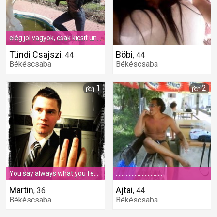
elég jol vagyok, csak kicsit unalmas!!
Tündi Csajszi
Böbi
,
44
,
44
Békéscsaba
Békéscsaba
1
2
You say always what you feel, and you make always what you think.
................................
Martin
Ajtai
,
36
,
44
Békéscsaba
Békéscsaba