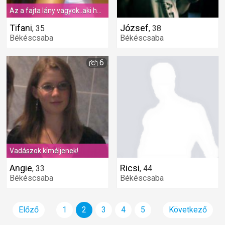
Az a fajta lány vagyok..aki ha kell szerény..ha kell vad..ha kell bátor..ha kell becsül..ha kell megbocsájt..ha kell mosolyog..ha kell akkor sir..ha kell ott van melletted..ha nem kell akkor is...ha k
Tifani
József
,
35
,
38
Békéscsaba
Békéscsaba
6
Vadászok kíméljenek!
Angie
Ricsi
,
33
,
44
Békéscsaba
Békéscsaba
Előző
1
2
3
4
5
Következő