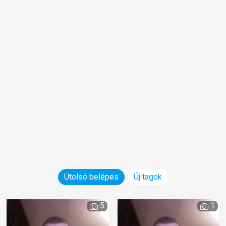
Utolsó belépés
Új tagok
5
1