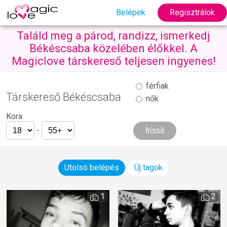
Belépek
Regisztrálok
Találd meg a párod, randizz, ismerkedj
Békéscsaba közelében élőkkel. A
Magiclove társkereső teljesen ingyenes!
férfiak
Társkereső Békéscsaba
nők
Kora
-
Utolsó belépés
Új tagok
1
2