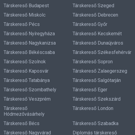
Társkereső Budapest
Társkereső Szeged
Társkereső Miskolc
Társkereső Debrecen
Társkereső Pécs
Társkereső Győr
Társkereső Nyíregyháza
Társkereső Kecskemét
Társkereső Nagykanizsa
Társkereső Dunaújváros
Társkereső Békéscsaba
Társkereső Székesfehérvár
Társkereső Szolnok
Társkereső Sopron
Társkereső Kaposvár
Társkereső Zalaegerszeg
Társkereső Tatabánya
Társkereső Salgótarján
Társkereső Szombathely
Társkereső Eger
Társkereső Veszprém
Társkereső Szekszárd
Társkereső
Társkereső London
Hódmezővásárhely
Társkereső Bécs
Társkereső Szabadka
Társkereső Nagyvárad
Diplomás társkereső