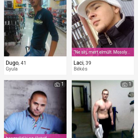
"Ne sírj, mert elmúlt. Mosolyogj, mert megtörtént..."
Dugo
Laci
,
41
,
39
Gyula
Békés
1
1