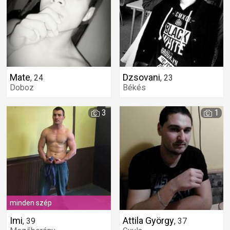
Mate
Dzsovani
,
24
,
23
Doboz
Békés
3
1
minden szép
Imi
Attila György
,
39
,
37