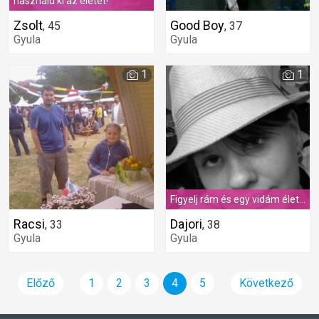
használd ki az életet!
Zsolt
Good Boy
,
45
,
37
Gyula
Gyula
1
1
Figyelj rám és egy vidám élettel hálálom meg neked :)
Racsi
Dajori
,
33
,
38
Gyula
Gyula
Előző
1
2
3
4
5
Következő