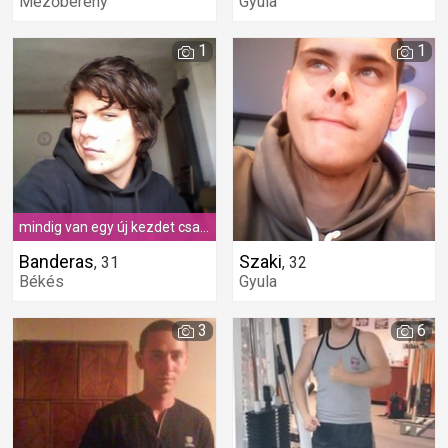
Mezőberény
Gyula
1
1
mindig van egy új kezdet csak rajtad múlik mikor és hol.
Banderas
Szaki
,
31
,
32
Békés
Gyula
3
6