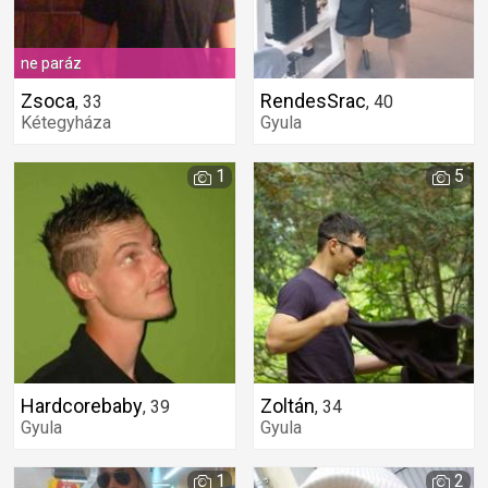
ne paráz
Zsoca
RendesSrac
,
33
,
40
Kétegyháza
Gyula
1
5
Hardcorebaby
Zoltán
,
39
,
34
Gyula
Gyula
1
2