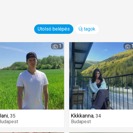
Utolsó belépés
Új tagok
1
Jani
Kkkkanna
,
35
,
34
Budapest
Budapest