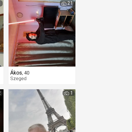
1
21
Ákos
,
40
Szeged
2
1