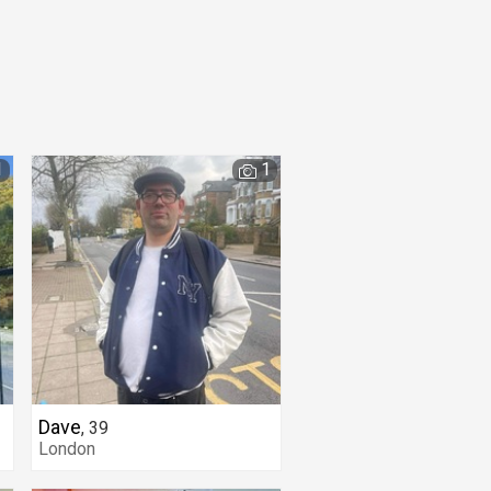
1
1
Dave
,
39
London