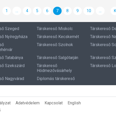
1
…
4
5
6
7
8
9
10
…
K
eső Szeged
Társkereső Miskolc
Társkereső D
ső Nyíregyháza
Társkereső Kecskemét
Társkereső N
ső
Társkereső Szolnok
Társkereső S
hérvár
ső Tatabánya
Társkereső Salgótarján
Társkereső S
ső Szekszárd
Társkereső
Társkereső L
Hódmezővásárhely
ső Nagyvárad
Diplomás társkereső
ályzat
Adatvédelem
Kapcsolat
English
ő