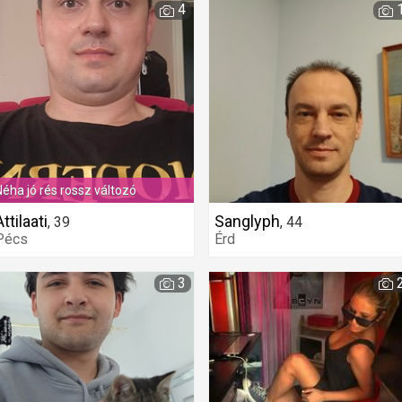
4
Néha jó rés rossz változó
Attilaati
Sanglyph
,
39
,
44
Pécs
Érd
3