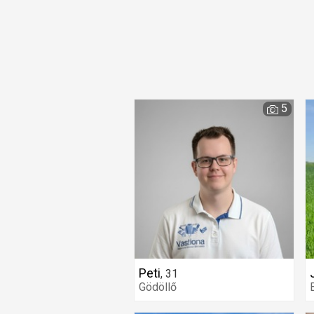
5
Peti
,
31
Gödöllő