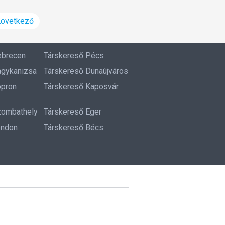
övetkező
ebrecen
Társkereső Pécs
agykanizsa
Társkereső Dunaújváros
opron
Társkereső Kaposvár
zombathely
Társkereső Eger
ondon
Társkereső Bécs