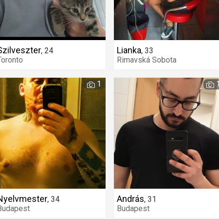
Szilveszter
Lianka
,
24
,
33
Toronto
Rimavská Sobota
1
Nyelvmester
András
,
34
,
31
Budapest
Budapest