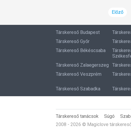
Előző
Társkereső Budapest
Társker
Társkereső Győr
Társkere
Társkereső Békéscsaba
Társkere
Székesfe
Társkereső Zalaegerszeg
Társkere
Társkereső Veszprém
Társkere
Társkereső Szabadka
Társkere
Társkereső tanácsok
Súgó
Szab
2008 - 2026 © Magiclove társkeres